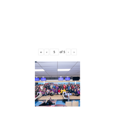
«
‹
of
5
›
»