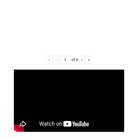
«
‹
of
6
›
»